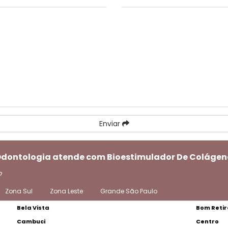
Enviar
 Odontologia atende com Bioestimulador De Colágeno
o
Zona Sul
Zona Leste
Grande São Paulo
Bela Vista
Bom Retir
Cambuci
Centro