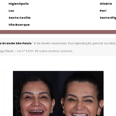
Higienópolis
Glicério
Luz
Pari
Santa Cecília
Santa Efi
Vila Buarque
na Grande São Paulo
" é de direito reservado. Sua reprodução, parcial ou tot
igo Penal. –
Lei n° 9.610-98 sobre direitos autorais
.