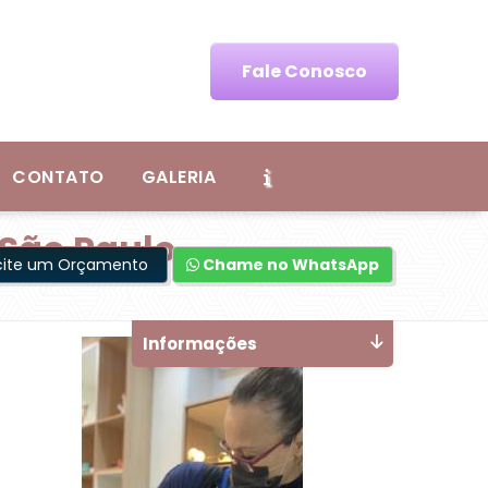
Fale Conosco
CONTATO
GALERIA
 São Paulo
icite um Orçamento
Chame no WhatsApp
Informações