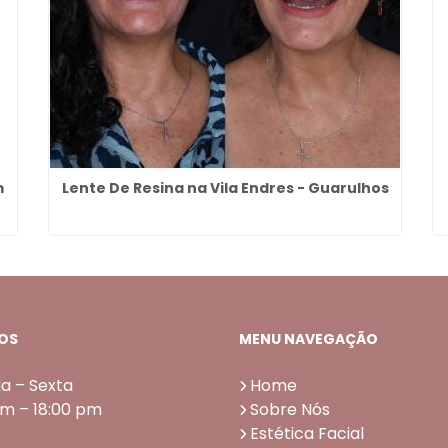
m
Lente De Resina na Vila Endres - Guarulhos
OS
MENU NAVEGAÇÃO
a – Sexta
Home
am – 18:00 pm
Sobre Nós
Estética Facial