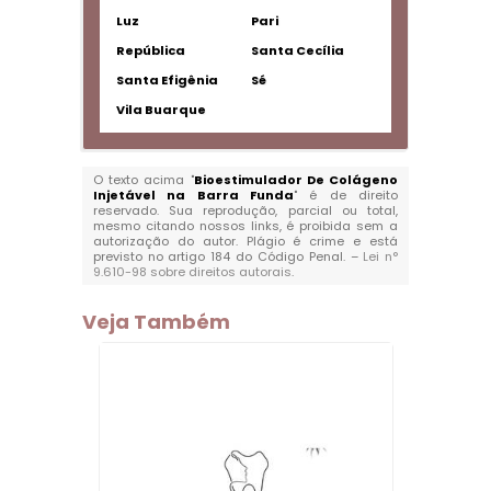
Luz
Pari
República
Santa Cecília
Santa Efigênia
Sé
Vila Buarque
O texto acima "
Bioestimulador De Colágeno
Injetável na Barra Funda
" é de direito
reservado. Sua reprodução, parcial ou total,
mesmo citando nossos links, é proibida sem a
autorização do autor. Plágio é crime e está
previsto no artigo 184 do Código Penal. –
Lei n°
9.610-98 sobre direitos autorais
.
Veja Também