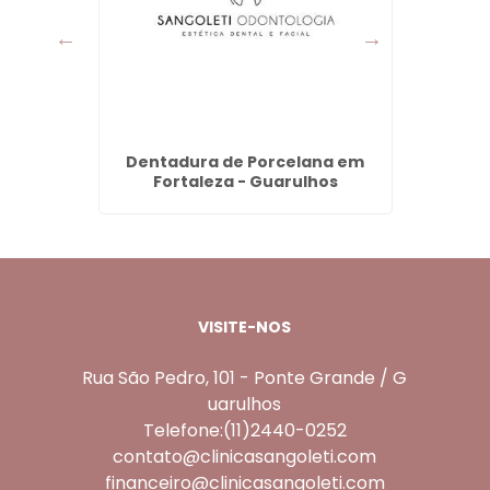
ta em
Dentadura de Porcelana em
Preen
s
Fortaleza - Guarulhos
Mor
VISITE-NOS
Rua São Pedro, 101 - Ponte Grande / G
uarulhos
Telefone:(11)2440-0252
contato@clinicasangoleti.com
financeiro@clinicasangoleti.com