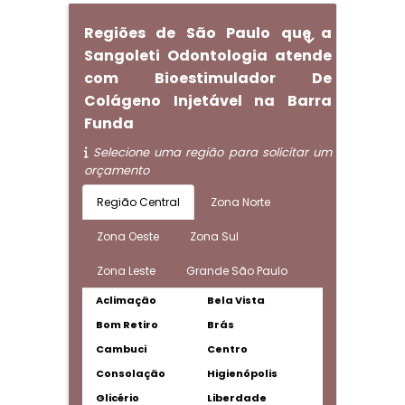
Regiões de São Paulo que a
Sangoleti Odontologia atende
com Bioestimulador De
Colágeno Injetável na Barra
Funda
Selecione uma região para solicitar um
orçamento
Região Central
Zona Norte
Zona Oeste
Zona Sul
Zona Leste
Grande São Paulo
Aclimação
Bela Vista
Bom Retiro
Brás
Cambuci
Centro
Consolação
Higienópolis
Glicério
Liberdade