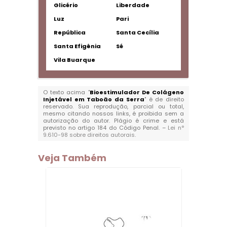
Glicério
Liberdade
Luz
Pari
República
Santa Cecília
Santa Efigênia
Sé
Vila Buarque
O texto acima "
Bioestimulador De Colágeno
Injetável em Taboão da Serra
" é de direito
reservado. Sua reprodução, parcial ou total,
mesmo citando nossos links, é proibida sem a
autorização do autor. Plágio é crime e está
previsto no artigo 184 do Código Penal. –
Lei n°
9.610-98 sobre direitos autorais
.
Veja Também