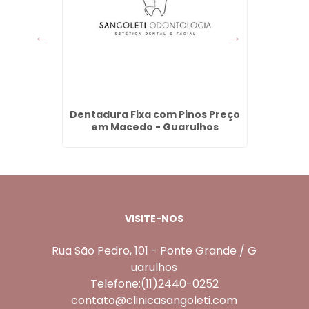
m São
Dentadura Fixa com Pinos Preço
Prot
em Macedo - Guarulhos
VISITE-NOS
Rua São Pedro, 101 - Ponte Grande / G
uarulhos
Telefone:(11)2440-0252
contato@clinicasangoleti.com