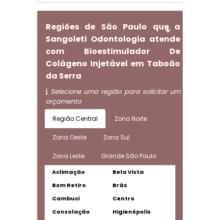
Regiões de São Paulo que a
Sangoleti Odontologia atende
com Bioestimulador De
Colágeno Injetável em Taboão
da Serra
Selecione uma região para solicitar um
orçamento
Região Central
Zona Norte
Zona Oeste
Zona Sul
Zona Leste
Grande São Paulo
Aclimação
Bela Vista
Bom Retiro
Brás
Cambuci
Centro
Consolação
Higienópolis