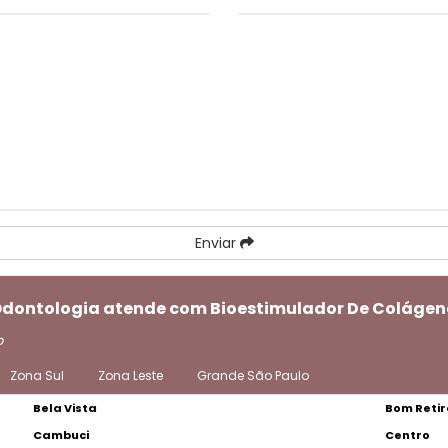
Enviar
 Odontologia atende com Bioestimulador De Colágen
o
Zona Sul
Zona Leste
Grande São Paulo
Bela Vista
Bom Retir
Cambuci
Centro