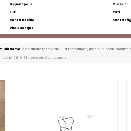
Higienópolis
Glicério
Luz
Pari
Santa Cecília
Santa Efi
Vila Buarque
 em Diadema
" é de direito reservado. Sua reprodução, parcial ou total, mesmo 
. –
Lei n° 9.610-98 sobre direitos autorais
.