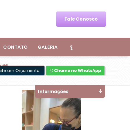
Fale Conosco
CONTATO
GALERIA
ma
icite um Orçamento
Chame no WhatsApp
Informações