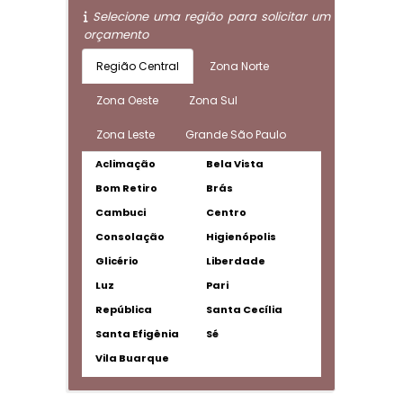
Selecione uma região para solicitar um
orçamento
Região Central
Zona Norte
Zona Oeste
Zona Sul
Zona Leste
Grande São Paulo
Aclimação
Bela Vista
Bom Retiro
Brás
Cambuci
Centro
Consolação
Higienópolis
Glicério
Liberdade
Luz
Pari
República
Santa Cecília
Santa Efigênia
Sé
Vila Buarque