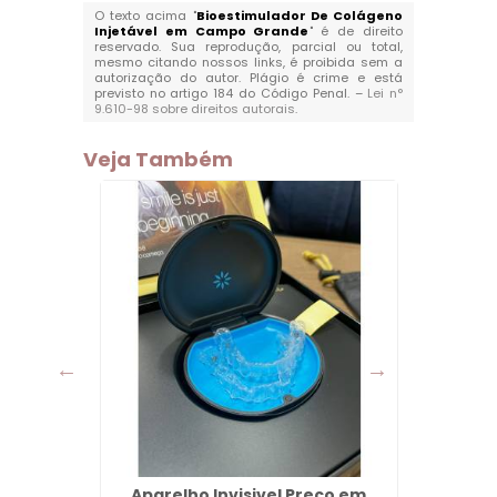
O texto acima "
Bioestimulador De Colágeno
Injetável em Campo Grande
" é de direito
reservado. Sua reprodução, parcial ou total,
mesmo citando nossos links, é proibida sem a
autorização do autor. Plágio é crime e está
previsto no artigo 184 do Código Penal. –
Lei n°
9.610-98 sobre direitos autorais
.
Veja Também
al em
Aparelho Invisivel Preço em
Dent