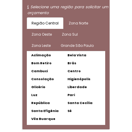
Selecione uma região para solicitar um
orçamento
Região Central
Zona Norte
Zona Oeste
Zona Sul
Zona Leste
Grande São Paulo
Aclimação
Bela Vista
Bom Retiro
Brás
Cambuci
Centro
Consolação
Higienópolis
Glicério
Liberdade
Luz
Pari
República
Santa Cecília
Santa Efigênia
Sé
Vila Buarque