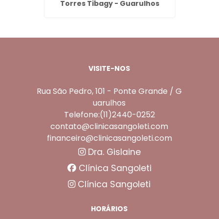
Torres Tibagy - Guarulhos
Cabu
VISITE-NOS
Rua São Pedro, 101 - Ponte Grande / G
uarulhos
Telefone:(11)2440-0252
contato@clinicasangoleti.com
financeiro@clinicasangoleti.com
Dra. Gislaine
Clínica Sangoleti
Clínica Sangoleti
HORÁRIOS