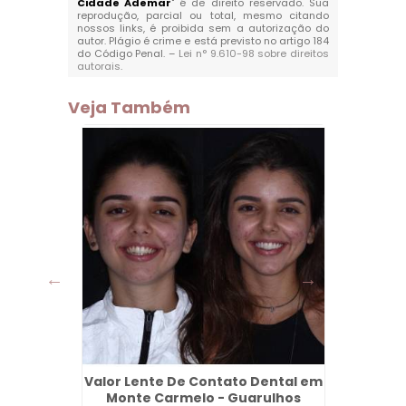
Cidade Ademar
" é de direito reservado. Sua
reprodução, parcial ou total, mesmo citando
nossos links, é proibida sem a autorização do
autor. Plágio é crime e está previsto no artigo 184
do Código Penal. –
Lei n° 9.610-98 sobre direitos
autorais
.
Veja Também
or
Valor Lente De Contato Dental em
Dentad
Monte Carmelo - Guarulhos
em Vár