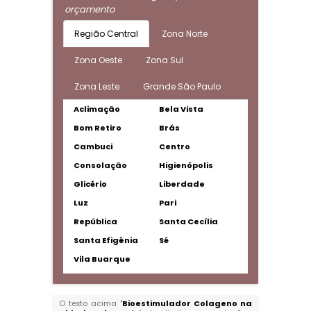
orçamento
Região Central
Zona Norte
Zona Oeste
Zona Sul
Zona Leste
Grande São Paulo
Aclimação
Bela Vista
Bom Retiro
Brás
Cambuci
Centro
Consolação
Higienópolis
Glicério
Liberdade
Luz
Pari
República
Santa Cecília
Santa Efigênia
Sé
Vila Buarque
O texto acima "
Bioestimulador Colageno na