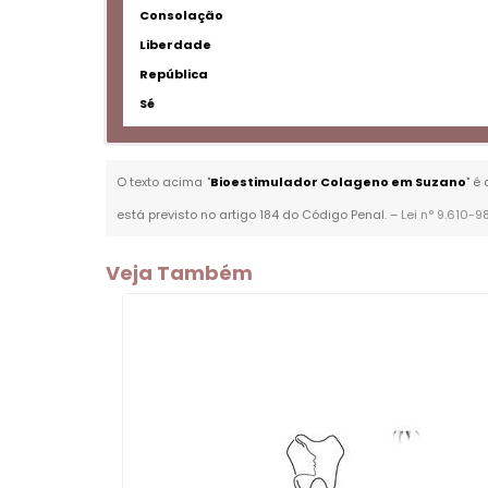
Consolação
Liberdade
República
Sé
O texto acima "
Bioestimulador Colageno em Suzano
" é
está previsto no artigo 184 do Código Penal. –
Lei n° 9.610-9
Veja Também