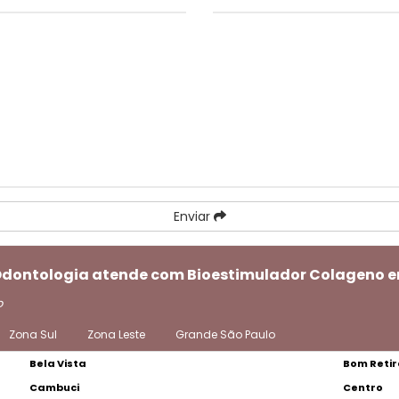
Enviar
i Odontologia atende com Bioestimulador Colageno 
o
Zona Sul
Zona Leste
Grande São Paulo
Bela Vista
Bom Retir
Cambuci
Centro