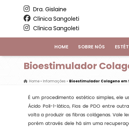
Dra. Gislaine
Clínica Sangoleti
Clínica Sangoleti
HOME
SOBRE NÓS
ESTÉT
Bioestimulador Cola
Home
»
Informações
»
Bioestimulador Colageno em
É um procedimento estético simples, ele u
Ácido Poli-l-lático, Fios de PDO entre outr
volta a produzir as fibras colágenas. Val
porém através dele há sim uma recuperação