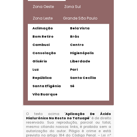
Zona Oeste
Zona Sul
Zona Leste
Grande São Paulo
Aclimação
Bela Vista
Bom Retiro
Brás
Cambuci
Centro
Consolação
Higienópolis
Glicério
Liberdade
Luz
Pari
República
Santa Cecília
Santa Efigênia
Sé
Vila Buarque
O texto acima "
Aplicação De Ácido
Hialurônico No Rosto no Tatuapé
" é de direito
reservado. Sua reprodução, parcial ou total,
mesmo citando nossos links, é proibida sem a
autorização do autor. Plágio é crime e está
previsto no artigo 184 do Código Penal. –
Lei n°