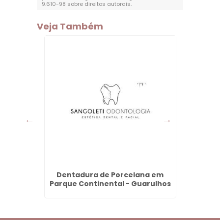
9.610-98 sobre direitos autorais
.
Veja Também
rque
Dentadura de Porcelana em
Jaquet
hos
Parque Continental - Guarulhos