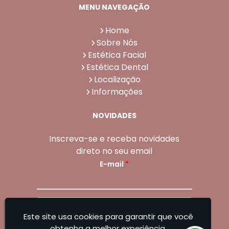
MENU NAVEGAÇÃO
Home
Sobre Nós
Estética Facial
Estética Dental
Localização
Informações
NOVIDADES
Inscreva-se e receba novidades
direto no seu email
E-mail
*
Enviar
Este site usa cookies para garantir que você
Sangoleti Odontologia - Estética Dental e
obtenha a melhor experiência.