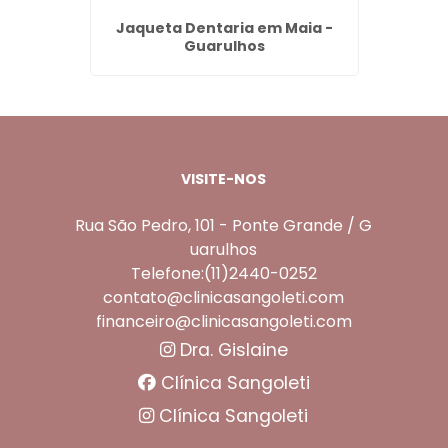
ia em
Jaqueta Dentaria em Maia -
Apa
Guarulhos
VISITE-NOS
Rua São Pedro, 101 - Ponte Grande / G
uarulhos
Telefone:(11)2440-0252
contato@clinicasangoleti.com
financeiro@clinicasangoleti.com
Dra. Gislaine
Clínica Sangoleti
Clínica Sangoleti