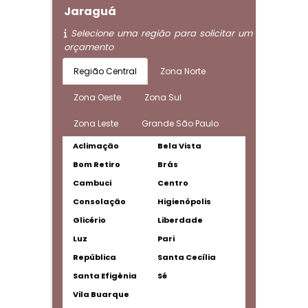
Jaraguá
Selecione uma região para solicitar um
orçamento
Região Central
Zona Norte
Zona Oeste
Zona Sul
Zona Leste
Grande São Paulo
Aclimação
Bela Vista
Bom Retiro
Brás
Cambuci
Centro
Consolação
Higienópolis
Glicério
Liberdade
Luz
Pari
República
Santa Cecília
Santa Efigênia
Sé
Vila Buarque