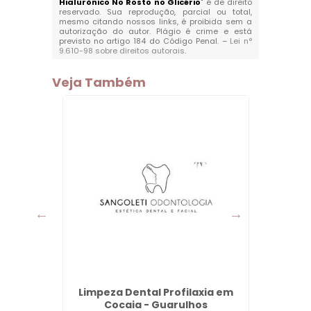
Hialurônico No Rosto no Glicério
" é de direito
reservado. Sua reprodução, parcial ou total,
mesmo citando nossos links, é proibida sem a
autorização do autor. Plágio é crime e está
previsto no artigo 184 do Código Penal. –
Lei n°
9.610-98 sobre direitos autorais
.
Veja Também
ras em
Limpeza Dental Profilaxia em
Protes
lhos
Cocaia - Guarulhos
Tor