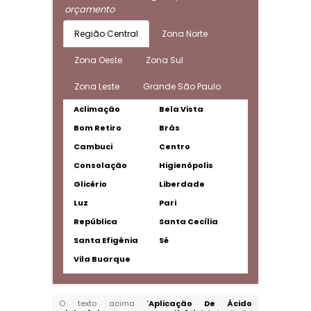
orçamento
Região Central
Zona Norte
Zona Oeste
Zona Sul
Zona Leste
Grande São Paulo
Aclimação
Bela Vista
Bom Retiro
Brás
Cambuci
Centro
Consolação
Higienópolis
Glicério
Liberdade
Luz
Pari
República
Santa Cecília
Santa Efigênia
Sé
Vila Buarque
O texto acima "
Aplicação De Ácido