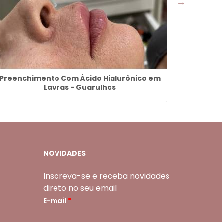
Preenchimento Com Ácido Hialurônico em
Faceta E
Lavras - Guarulhos
NOVIDADES
Inscreva-se e receba novidades
direto no seu email
E-mail
*