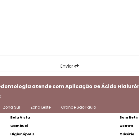
Enviar
Odontologia atende com Aplicação De Ácido Hialurôn
o
Zona Sul
Zona Leste
Grande São Paulo
Bela Vista
Bom Retir
Cambuci
Centro
Higienópolis
Glicério