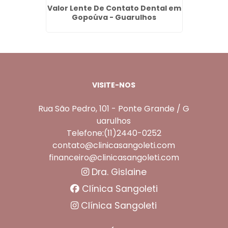
oúva -
Valor Lente De Contato Dental em
Le
Gopoúva - Guarulhos
F
VISITE-NOS
Rua São Pedro, 101 - Ponte Grande / G
uarulhos
Telefone:(11)2440-0252
contato@clinicasangoleti.com
financeiro@clinicasangoleti.com
Dra. Gislaine
Clínica Sangoleti
Clínica Sangoleti