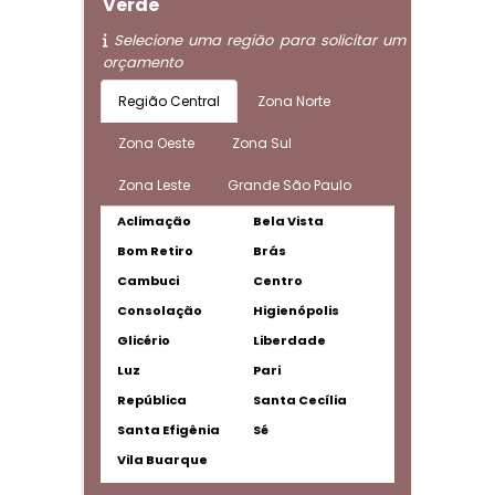
Verde
Selecione uma região para solicitar um
orçamento
Região Central
Zona Norte
Zona Oeste
Zona Sul
Zona Leste
Grande São Paulo
Aclimação
Bela Vista
Bom Retiro
Brás
Cambuci
Centro
Consolação
Higienópolis
Glicério
Liberdade
Luz
Pari
República
Santa Cecília
Santa Efigênia
Sé
Vila Buarque