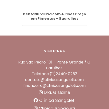
cido
Dentadura Fixa com 4 Pinos Preço
Limpez
as -
em Pimentas - Guarulhos
VISITE-NOS
Rua São Pedro, 101 - Ponte Grande / G
uarulhos
Telefone:(11)2440-0252
contato@clinicasangoleti.com
financeiro@clinicasangoleti.com
Dra. Gislaine
Clínica Sangoleti
Clínica Sangoleti