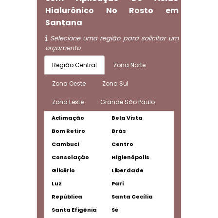
Hialurônico No Rosto em
Santana
Selecione uma região para solicitar um
orçamento
Região Central
Zona Norte
Zona Oeste
Zona Sul
Zona Leste
Grande São Paulo
Aclimação
Bela Vista
Bom Retiro
Brás
Cambuci
Centro
Consolação
Higienópolis
Glicério
Liberdade
Luz
Pari
República
Santa Cecília
Santa Efigênia
Sé