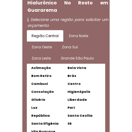
Hialurônico No Rosto em
Guararema
Selecione uma região para solicitar um
orçamento
Região Central
Zona Norte
Zona Oeste
Zona Sul
Zona Leste
Grande São Paulo
Aclimação
Bela Vista
Bom Retiro
Brás
Cambuci
Centro
Consolação
Higienópolis
Glicério
Liberdade
Luz
Pari
República
Santa Cecília
Santa Efigênia
Sé
Vila Buarque