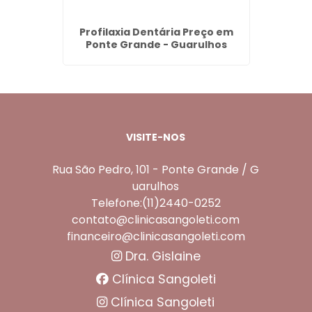
ço em
Profilaxia Dentária Preço em
Limpez
s
Ponte Grande - Guarulhos
VISITE-NOS
Rua São Pedro, 101 - Ponte Grande / G
uarulhos
Telefone:(11)2440-0252
contato@clinicasangoleti.com
financeiro@clinicasangoleti.com
Dra. Gislaine
Clínica Sangoleti
Clínica Sangoleti