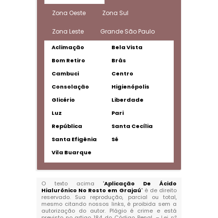
Zona Oeste
Zona Sul
Zona Leste
Grande São Paulo
Aclimação
Bela Vista
Bom Retiro
Brás
Cambuci
Centro
Consolação
Higienópolis
Glicério
Liberdade
Luz
Pari
República
Santa Cecília
Santa Efigênia
Sé
Vila Buarque
O texto acima "
Aplicação De Ácido
Hialurônico No Rosto em Grajaú
" é de direito
reservado. Sua reprodução, parcial ou total,
mesmo citando nossos links, é proibida sem a
autorização do autor. Plágio é crime e está
previsto no artigo 184 do Código Penal. –
Lei n°