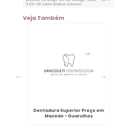
9.610-98 sobre direitos autorais
.
Veja Também
ônico No
Dentadura Superior Preço em
Dentad
arulhos
Macedo - Guarulhos