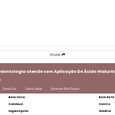
Enviar
 Odontologia atende com Aplicação De Ácido Hialur
o
Zona Sul
Zona Leste
Grande São Paulo
Bela Vista
Bom Retir
Cambuci
Centro
Higienópolis
Glicério