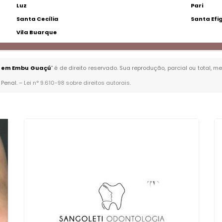
Luz
Pari
Santa Cecília
Santa Efi
Vila Buarque
to em Embu Guaçú
" é de direito reservado. Sua reprodução, parcial ou total,
 Penal. –
Lei n° 9.610-98 sobre direitos autorais
.