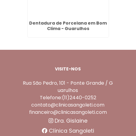
 Vila
Dentadura de Porcelana em Bom
Ponte 
s
Clima - Guarulhos
VISITE-NOS
Rua São Pedro, 101 - Ponte Grande / G
uarulhos
Telefone:(11)2440-0252
contato@clinicasangoleti.com
financeiro@clinicasangoleti.com
Dra. Gislaine
Clínica Sangoleti