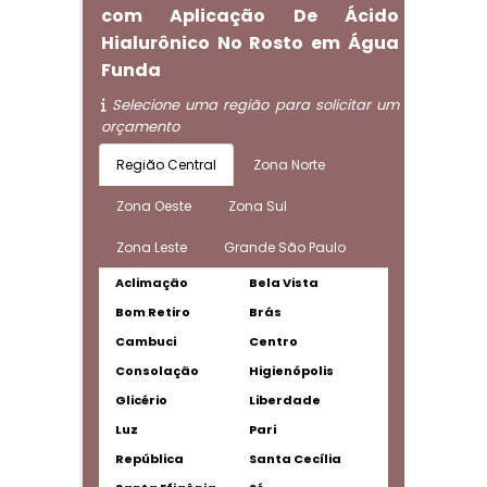
com Aplicação De Ácido
Hialurônico No Rosto em Água
Funda
Selecione uma região para solicitar um
orçamento
Região Central
Zona Norte
Zona Oeste
Zona Sul
Zona Leste
Grande São Paulo
Aclimação
Bela Vista
Bom Retiro
Brás
Cambuci
Centro
Consolação
Higienópolis
Glicério
Liberdade
Luz
Pari
República
Santa Cecília