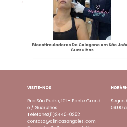
ande -
Bioestimuladores De Colageno em São Joã
Guarulhos
VISITE-NOS
HORÁRI
Rua São Pedro, 101 - Ponte Grand
Segund
e / Guarulhos
09:00 
Telefone:(11)2440-0252
contato@clinicasangoleti.com