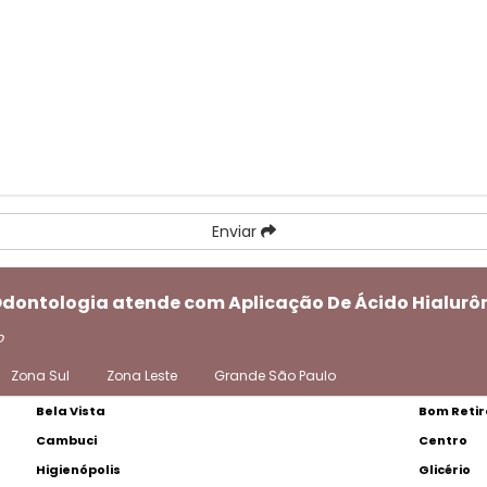
Enviar
 Odontologia atende com Aplicação De Ácido Hialur
o
Zona Sul
Zona Leste
Grande São Paulo
Bela Vista
Bom Retir
Cambuci
Centro
Higienópolis
Glicério