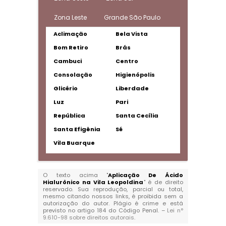
Zona Leste
Grande São Paulo
Aclimação
Bela Vista
Bom Retiro
Brás
Cambuci
Centro
Consolação
Higienópolis
Glicério
Liberdade
Luz
Pari
República
Santa Cecília
Santa Efigênia
Sé
Vila Buarque
O texto acima "
Aplicação De Ácido
Hialurônico na Vila Leopoldina
" é de direito
reservado. Sua reprodução, parcial ou total,
mesmo citando nossos links, é proibida sem a
autorização do autor. Plágio é crime e está
previsto no artigo 184 do Código Penal. –
Lei n°
9.610-98 sobre direitos autorais
.