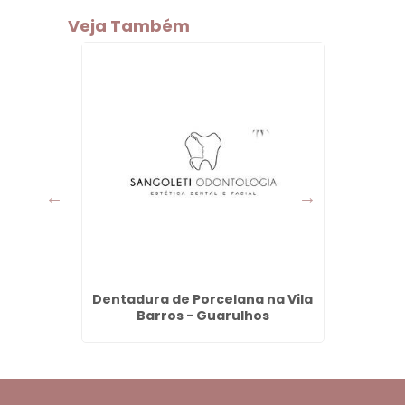
Veja Também
 Grande
Dentadura de Porcelana na Vila
Limp
Barros - Guarulhos
I