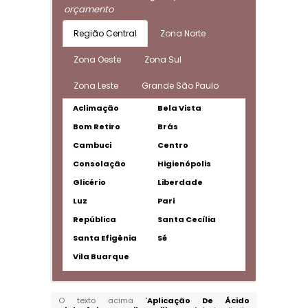
orçamento
Região Central
Zona Norte
Zona Oeste
Zona Sul
Zona Leste
Grande São Paulo
Aclimação
Bela Vista
Bom Retiro
Brás
Cambuci
Centro
Consolação
Higienópolis
Glicério
Liberdade
Luz
Pari
República
Santa Cecília
Santa Efigênia
Sé
Vila Buarque
O texto acima "
Aplicação De Ácido