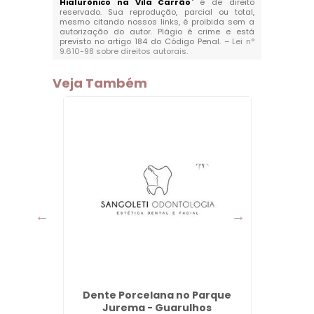
Hialurônico na Vila Carrão
" é de direito
reservado. Sua reprodução, parcial ou total,
mesmo citando nossos links, é proibida sem a
autorização do autor. Plágio é crime e está
previsto no artigo 184 do Código Penal. –
Lei n°
9.610-98 sobre direitos autorais
.
Veja Também
 Várzea
Dente Porcelana no Parque
Dent
os
Jurema - Guarulhos
Co