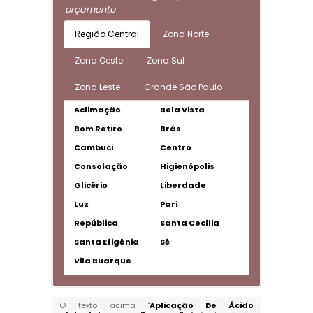
orçamento
Região Central
Zona Norte
Zona Oeste
Zona Sul
Zona Leste
Grande São Paulo
Aclimação
Bela Vista
Bom Retiro
Brás
Cambuci
Centro
Consolação
Higienópolis
Glicério
Liberdade
Luz
Pari
República
Santa Cecília
Santa Efigênia
Sé
Vila Buarque
O texto acima "
Aplicação De Ácido