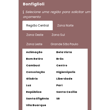
Bonfiglioli
Selecione uma região para solicitar um
orçamento
Região Central
Zona Norte
Zona Oeste
Zona Sul
Zona Leste
Grande São Paulo
Aclimação
Bela Vista
Bom Retiro
Brás
Cambuci
Centro
Consolação
Higienópolis
Glicério
Liberdade
Luz
Pari
República
Santa Cecília
Santa Efigênia
Sé
Vila Buarque