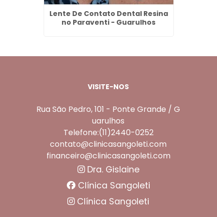
ço em
Lente De Contato Dental Resina
Prof
s
no Paraventi - Guarulhos
Jardim
VISITE-NOS
Rua São Pedro, 101 - Ponte Grande / G
uarulhos
Telefone:(11)2440-0252
contato@clinicasangoleti.com
financeiro@clinicasangoleti.com
Dra. Gislaine
Clínica Sangoleti
Clínica Sangoleti