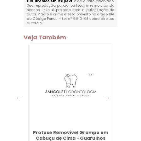
Hialurônico em Itapevi
" é de direito reservado.
Sua reprodução, parcial ou total, mesmo citando
nossos links, é proibida sem a autorização do
autor. Plágio é crime e está previsto no artigo 184
do Código Penal. –
Lei n° 9.610-98 sobre direitos
autorais
.
Veja Também
onte
Protese Removivel Grampo em
Profil
s
Cabuçu de Cima - Guarulhos