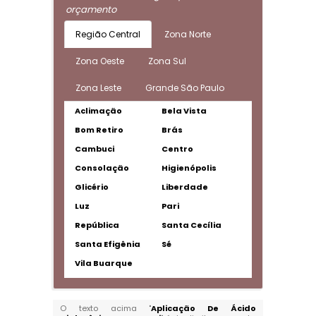
orçamento
Região Central
Zona Norte
Zona Oeste
Zona Sul
Zona Leste
Grande São Paulo
Aclimação
Bela Vista
Bom Retiro
Brás
Cambuci
Centro
Consolação
Higienópolis
Glicério
Liberdade
Luz
Pari
República
Santa Cecília
Santa Efigênia
Sé
Vila Buarque
O texto acima "
Aplicação De Ácido