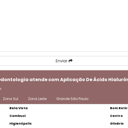
Enviar
Odontologia atende com Aplicação De Ácido Hialurôn
o
Zona Sul
Zona Leste
Grande São Paulo
Bela Vista
Bom Retir
Cambuci
Centro
Higienópolis
Glicério