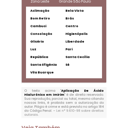
Zona Leste
Grande São Paulo
Aclimação
Bela Vista
Bom Retiro
Brás
Cambuci
Centro
Consolação
Higienópolis
Glicério
Liberdade
Luz
Pari
República
Santa Cecília
Santa Efigênia
Sé
Vila Buarque
O texto acima "
Aplicação De Ácido
Hialurônico em Imirim
" é de direito reservado.
Sua reprodução, parcial ou total, mesmo citando
nossos links, é proibida sem a autorização do
autor. Plágio é crime e está previsto no artigo 184
do Código Penal. –
Lei n° 9.610-98 sobre direitos
autorais
.
Veja Também