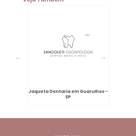
 Vila
Jaqueta Dentaria em Guarulhos -
Coroa
SP