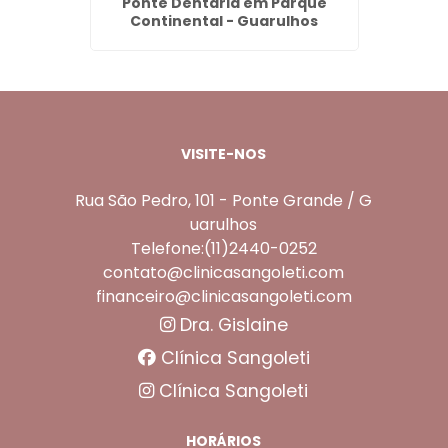
 Dentes
Ponte Dentária em Parque
Denta
hos
Continental - Guarulhos
em
VISITE-NOS
Rua São Pedro, 101 - Ponte Grande / G
uarulhos
Telefone:(11)2440-0252
contato@clinicasangoleti.com
financeiro@clinicasangoleti.com
Dra. Gislaine
Clínica Sangoleti
Clínica Sangoleti
HORÁRIOS