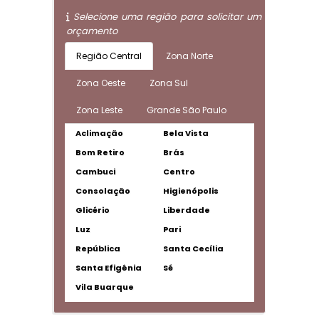
Selecione uma região para solicitar um
orçamento
Região Central
Zona Norte
Zona Oeste
Zona Sul
Zona Leste
Grande São Paulo
Aclimação
Bela Vista
Bom Retiro
Brás
Cambuci
Centro
Consolação
Higienópolis
Glicério
Liberdade
Luz
Pari
República
Santa Cecília
Santa Efigênia
Sé
Vila Buarque