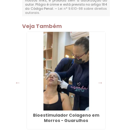
nossos links, é proibida sem a autorização do
autor. Plágio é crime e está previsto no artigo 184
do Código Penal. –
Lei n° 9.610-98 sobre direitos
autorais
.
Veja Também
 Dentes
Bioestimulador Colageno em
D
hos
Morros - Guarulhos