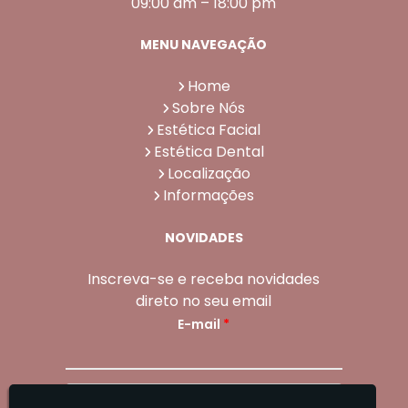
09:00 am – 18:00 pm
MENU NAVEGAÇÃO
Home
Sobre Nós
Estética Facial
Estética Dental
Localização
Informações
NOVIDADES
Inscreva-se e receba novidades
direto no seu email
E-mail
*
Enviar