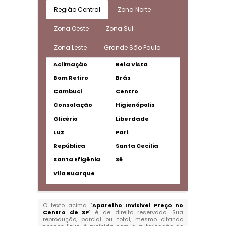
Região Central
Zona Norte
Zona Oeste
Zona Sul
Zona Leste
Grande São Paulo
Aclimação
Bela Vista
Bom Retiro
Brás
Cambuci
Centro
Consolação
Higienópolis
Glicério
Liberdade
Luz
Pari
República
Santa Cecília
Santa Efigênia
Sé
Vila Buarque
O texto acima "
Aparelho Invisivel Preço no
Centro de SP
" é de direito reservado. Sua
reprodução, parcial ou total, mesmo citando