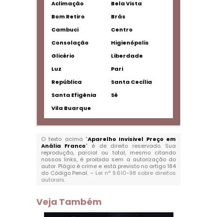
Aclimação
Bela Vista
Bom Retiro
Brás
Cambuci
Centro
Consolação
Higienópolis
Glicério
Liberdade
Luz
Pari
República
Santa Cecília
Santa Efigênia
Sé
Vila Buarque
O texto acima "
Aparelho Invisivel Preço em
Anália Franco
" é de direito reservado. Sua
reprodução, parcial ou total, mesmo citando
nossos links, é proibida sem a autorização do
autor. Plágio é crime e está previsto no artigo 184
do Código Penal. –
Lei n° 9.610-98 sobre direitos
autorais
.
Veja Também