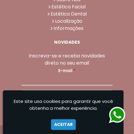
Estética Facial
Estética Dental
Localização
Informações
NOVIDADES
Inscreva-se e receba novidades
direto no seu email
E-mail
*
Enviar
Este site usa cookies para garantir que você
Sangoleti Odontologia - Estética Dental e
obtenha a melhor experiência.
Facial
ACEITAR