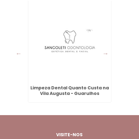
ônico em
Limpeza Dental Quanto Custa na
Ácido 
hos
Vila Augusta - Guarulhos
VISITE-NOS