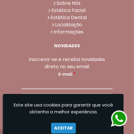
Sobre Nós
Estética Facial
Estética Dental
Localização
Informações
NOVIDADES
Inscreva-se e receba novidades
direto no seu email
E-mail
*
Enviar
Este site usa cookies para garantir que você
Sangoleti Odontologia - Estética Dental e
obtenha a melhor experiência.
Facial
ACEITAR