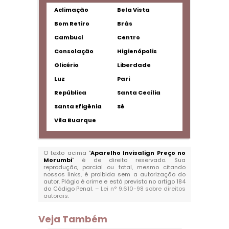
Aclimação
Bela Vista
Bom Retiro
Brás
Cambuci
Centro
Consolação
Higienópolis
Glicério
Liberdade
Luz
Pari
República
Santa Cecília
Santa Efigênia
Sé
Vila Buarque
O texto acima "
Aparelho Invisalign Preço no
Morumbi
" é de direito reservado. Sua
reprodução, parcial ou total, mesmo citando
nossos links, é proibida sem a autorização do
autor. Plágio é crime e está previsto no artigo 184
do Código Penal. –
Lei n° 9.610-98 sobre direitos
autorais
.
Veja Também