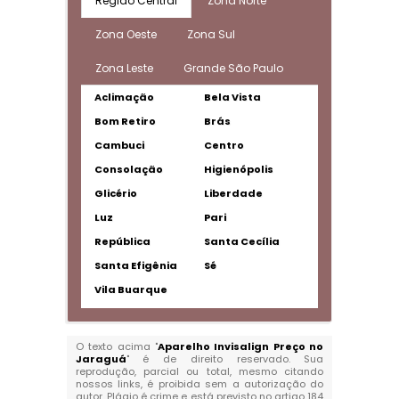
Região Central
Zona Norte
Zona Oeste
Zona Sul
Zona Leste
Grande São Paulo
Aclimação
Bela Vista
Bom Retiro
Brás
Cambuci
Centro
Consolação
Higienópolis
Glicério
Liberdade
Luz
Pari
República
Santa Cecília
Santa Efigênia
Sé
Vila Buarque
O texto acima "
Aparelho Invisalign Preço no
Jaraguá
" é de direito reservado. Sua
reprodução, parcial ou total, mesmo citando
nossos links, é proibida sem a autorização do
autor. Plágio é crime e está previsto no artigo 184