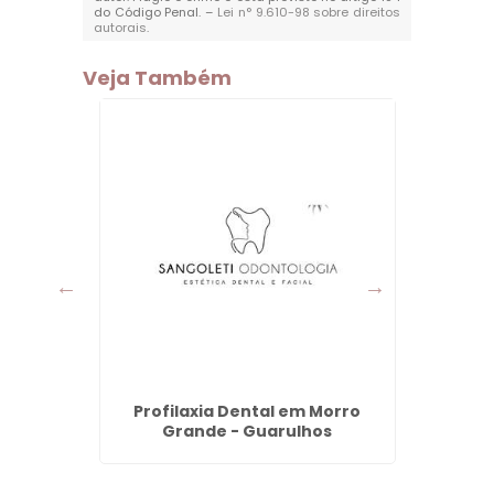
do Código Penal. –
Lei n° 9.610-98 sobre direitos
autorais
.
Veja Também
Clima -
Profilaxia Dental em Morro
Boto
Grande - Guarulhos