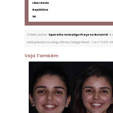
Liberdade
República
Sé
O texto acima "
Aparelho Invisalign Preço no Butantã
" é
está previsto no artigo 184 do Código Penal. –
Lei n° 9.610-9
Veja Também