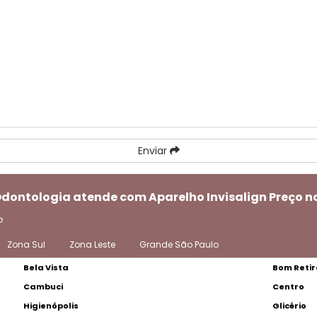
Enviar
Odontologia atende com Aparelho Invisalign Preço 
o
Zona Sul
Zona Leste
Grande São Paulo
Bela Vista
Bom Retir
Cambuci
Centro
Higienópolis
Glicério