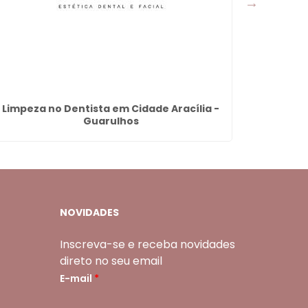
Limpeza no Dentista em Cidade Aracília -
Protese 
Guarulhos
NOVIDADES
Inscreva-se e receba novidades
direto no seu email
E-mail
*