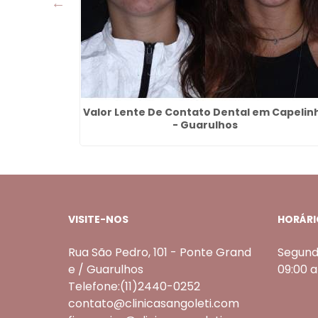
Guarulhos
Valor Lente De Contato Dental em Capelin
- Guarulhos
VISITE-NOS
HORÁRI
Rua São Pedro, 101 - Ponte Grand
Segund
e / Guarulhos
09:00 
Telefone:(11)2440-0252
contato@clinicasangoleti.com