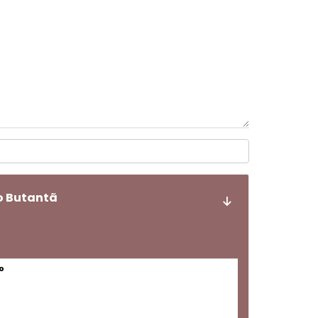
no Butantã
o