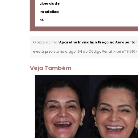
Liberdade
República
Sé
O texto acima "
Aparelho Invisalign Preço no Aeroporto
"
e está previsto no artigo 184 do Código Penal. –
Lei n° 9.610
Veja Também