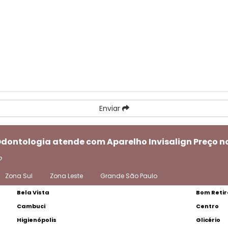
Enviar
Odontologia atende com Aparelho Invisalign Preço n
o
Zona Sul
Zona Leste
Grande São Paulo
Bela Vista
Bom Retir
Cambuci
Centro
Higienópolis
Glicério