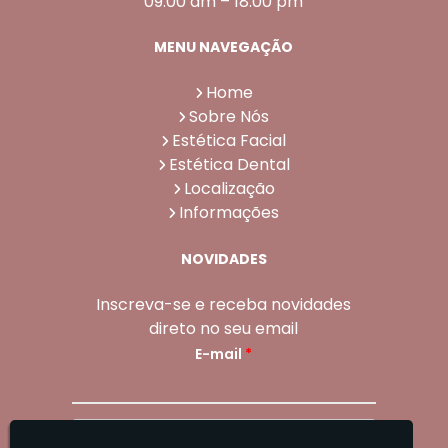
09:00 am – 18:00 pm
MENU NAVEGAÇÃO
Home
Sobre Nós
Estética Facial
Estética Dental
Localização
Informações
NOVIDADES
Inscreva-se e receba novidades
direto no seu email
E-mail
*
Enviar