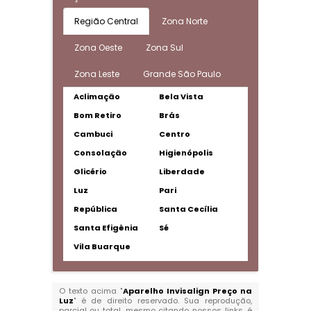
Região Central
Zona Norte
Zona Oeste
Zona Sul
Zona Leste
Grande São Paulo
Aclimação
Bela Vista
Bom Retiro
Brás
Cambuci
Centro
Consolação
Higienópolis
Glicério
Liberdade
Luz
Pari
República
Santa Cecília
Santa Efigênia
Sé
Vila Buarque
O texto acima "
Aparelho Invisalign Preço na
Luz
" é de direito reservado. Sua reprodução,
parcial ou total, mesmo citando nossos links, é