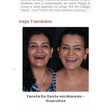
proibida sem a autorização do autor. Plágio é
crime e está previsto no artigo 184 do Código
Penal. –
Lei n° 9.610-98 sobre direitos autorais
.
Veja Também
entro -
Faceta De Dente em Macedo -
Pont
Guarulhos