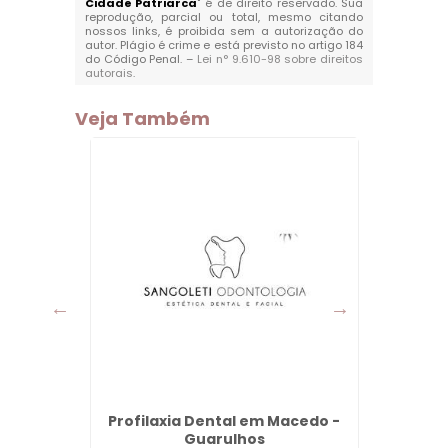
Cidade Patriarca
" é de direito reservado. Sua
reprodução, parcial ou total, mesmo citando
nossos links, é proibida sem a autorização do
autor. Plágio é crime e está previsto no artigo 184
do Código Penal. –
Lei n° 9.610-98 sobre direitos
autorais
.
Veja Também
ampo em
Profilaxia Dental em Macedo -
Bioe
os
Guarulhos
Inj