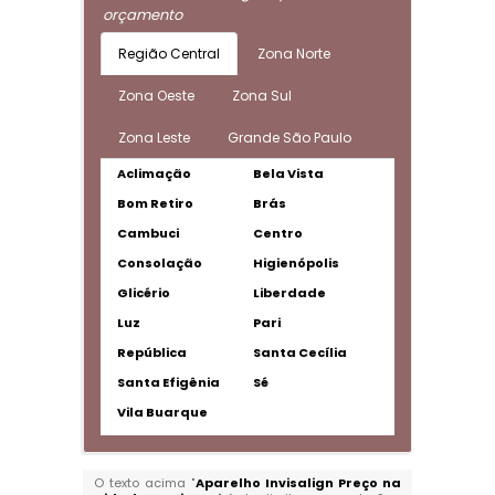
orçamento
Região Central
Zona Norte
Zona Oeste
Zona Sul
Zona Leste
Grande São Paulo
Aclimação
Bela Vista
Bom Retiro
Brás
Cambuci
Centro
Consolação
Higienópolis
Glicério
Liberdade
Luz
Pari
República
Santa Cecília
Santa Efigênia
Sé
Vila Buarque
O texto acima "
Aparelho Invisalign Preço na