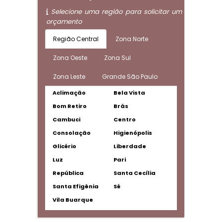
Selecione uma região para solicitar um
orçamento
Região Central
Zona Norte
Zona Oeste
Zona Sul
Zona Leste
Grande São Paulo
Aclimação
Bela Vista
Bom Retiro
Brás
Cambuci
Centro
Consolação
Higienópolis
Glicério
Liberdade
Luz
Pari
República
Santa Cecília
Santa Efigênia
Sé
Vila Buarque