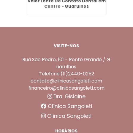
geno em
Valor Lente De Contato Dental em
Pont
s
Centro - Guarulhos
VISITE-NOS
Rua São Pedro, 101 - Ponte Grande / G
uarulhos
Telefone:(11)2440-0252
contato@clinicasangoleti.com
financeiro@clinicasangoleti.com
Dra. Gislaine
Clínica Sangoleti
Clínica Sangoleti
HORÁRIOS