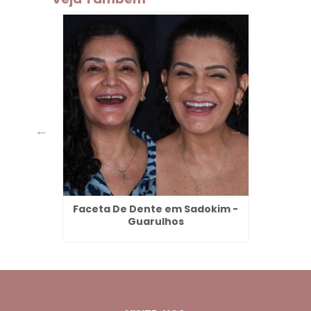
mpo em
Faceta De Dente em Sadokim -
Lente
lhos
Guarulhos
em Ci