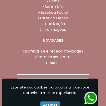
Home
Sobre Nós
Estética Facial
Estética Dental
Localização
Informações
NOVIDADES
Inscreva-se e receba novidades
direto no seu email
E-mail
*
Enviar
Este site usa cookies para garantir que você
Sangoleti Odontologia - Estética Dental e
obtenha a melhor experiência.
Facial
ACEITAR