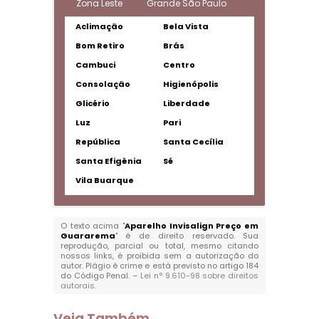
Zona Leste
Grande São Paulo
Aclimação
Bela Vista
Bom Retiro
Brás
Cambuci
Centro
Consolação
Higienópolis
Glicério
Liberdade
Luz
Pari
República
Santa Cecília
Santa Efigênia
Sé
Vila Buarque
O texto acima "
Aparelho Invisalign Preço em
Guararema
" é de direito reservado. Sua
reprodução, parcial ou total, mesmo citando
nossos links, é proibida sem a autorização do
autor. Plágio é crime e está previsto no artigo 184
do Código Penal. –
Lei n° 9.610-98 sobre direitos
autorais
.
Veja Também