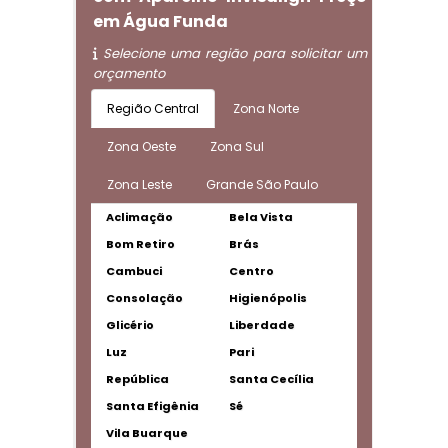
em Água Funda
Selecione uma região para solicitar um
orçamento
Região Central
Zona Norte
Zona Oeste
Zona Sul
Zona Leste
Grande São Paulo
Aclimação
Bela Vista
Bom Retiro
Brás
Cambuci
Centro
Consolação
Higienópolis
Glicério
Liberdade
Luz
Pari
República
Santa Cecília
Santa Efigênia
Sé
Vila Buarque