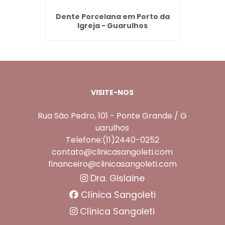
eço em
Dente Porcelana em Porto da
Denta
lhos
Igreja - Guarulhos
VISITE-NOS
Rua São Pedro, 101 - Ponte Grande / G
uarulhos
Telefone:(11)2440-0252
contato@clinicasangoleti.com
financeiro@clinicasangoleti.com
Dra. Gislaine
Clínica Sangoleti
Clínica Sangoleti