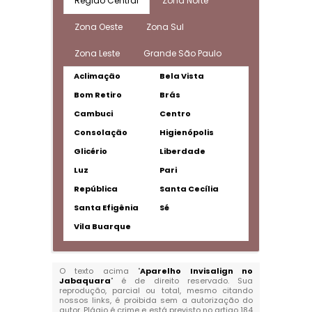
Região Central
Zona Norte
Zona Oeste
Zona Sul
Zona Leste
Grande São Paulo
Aclimação
Bela Vista
Bom Retiro
Brás
Cambuci
Centro
Consolação
Higienópolis
Glicério
Liberdade
Luz
Pari
República
Santa Cecília
Santa Efigênia
Sé
Vila Buarque
O texto acima "
Aparelho Invisalign no
Jabaquara
" é de direito reservado. Sua
reprodução, parcial ou total, mesmo citando
nossos links, é proibida sem a autorização do
autor. Plágio é crime e está previsto no artigo 184