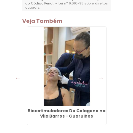
do Código Penal. –
Lei n° 9.610-98 sobre direitos
autorais
.
Veja Também
Itaim -
Bioestimuladores De Colageno na
Limp
Vila Barros - Guarulhos