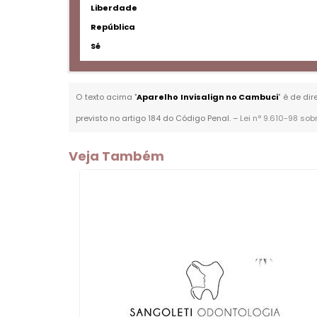
Liberdade
República
Sé
O texto acima "
Aparelho Invisalign no Cambuci
" é de di
previsto no artigo 184 do Código Penal. –
Lei n° 9.610-98 sob
Veja Também