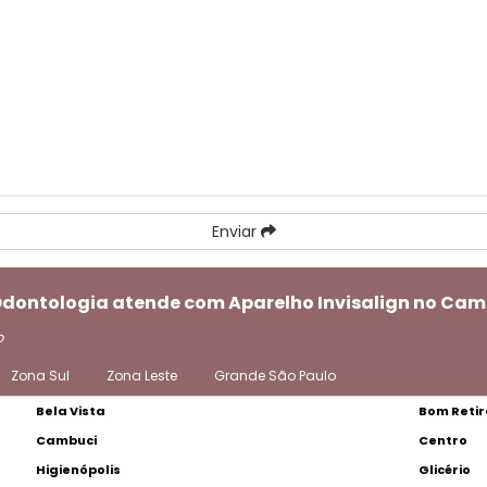
Enviar
 Odontologia atende com Aparelho Invisalign no Cam
o
Zona Sul
Zona Leste
Grande São Paulo
Bela Vista
Bom Retir
Cambuci
Centro
Higienópolis
Glicério