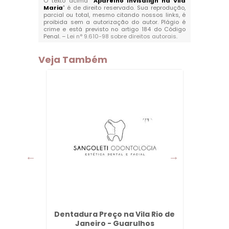
O texto acima "
Aparelho Invisalign na Vila
Maria
" é de direito reservado. Sua reprodução,
parcial ou total, mesmo citando nossos links, é
proibida sem a autorização do autor. Plágio é
crime e está previsto no artigo 184 do Código
Penal. –
Lei n° 9.610-98 sobre direitos autorais
.
Veja Também
nque
Dentadura Preço na Vila Rio de
Aparel
s
Janeiro - Guarulhos