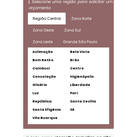
Selecione uma região para solicitar um
orçamento
Região Central
Zona Norte
Zona Oeste
Zona Sul
Zona Leste
Grande São Paulo
Aclimação
Bela Vista
Bom Retiro
Brás
Cambuci
Centro
Consolação
Higienópolis
Glicério
Liberdade
Luz
Pari
República
Santa Cecília
Santa Efigênia
Sé
Vila Buarque