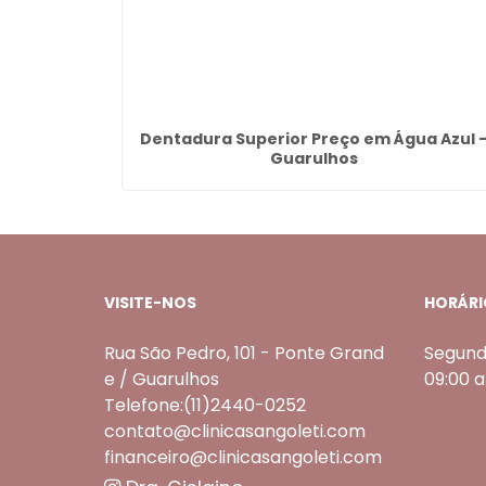
nanal -
Dentadura Superior Preço em Água Azul 
Guarulhos
VISITE-NOS
HORÁRI
Rua São Pedro, 101 - Ponte Grand
Segund
e / Guarulhos
09:00 
Telefone:(11)2440-0252
contato@clinicasangoleti.com
financeiro@clinicasangoleti.com