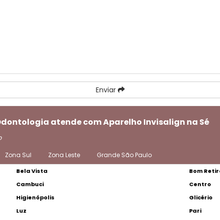
Enviar
Odontologia atende com Aparelho Invisalign na Sé
o
Zona Sul
Zona Leste
Grande São Paulo
Bela Vista
Bom Retir
Cambuci
Centro
Higienópolis
Glicério
Luz
Pari