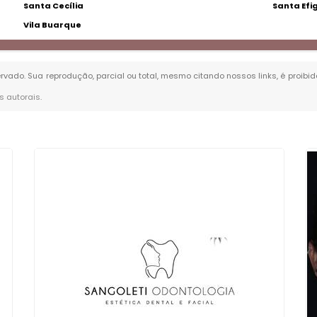
Santa Cecília
Santa Efi
Vila Buarque
servado. Sua reprodução, parcial ou total, mesmo citando nossos links, é proibi
os autorais
.