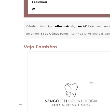
República
Sé
O texto acima "
Aparelho Invisalign na Sé
" é de direito re
no artigo 184 do Código Penal. –
Lei n° 9.610-98 sobre direit
Veja Também