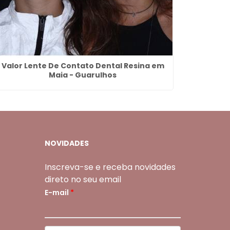
Valor Lente De Contato Dental Resina em
Denta
Maia - Guarulhos
NOVIDADES
Inscreva-se e receba novidades
direto no seu email
E-mail
*