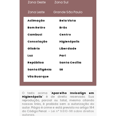
Zona Oeste
Zona Sul
Zona Leste
Grande São Paulo
Aclimação
Bela Vista
Bom Retiro
Brás
Cambuci
Centro
Consolação
Higienópolis
Glicério
Liberdade
Luz
Pari
República
Santa Cecília
Santa Efigênia
Sé
Vila Buarque
O texto acima "
Aparelho Invisalign em
Higienópolis
" é de direito reservado. Sua
reprodução, parcial ou total, mesmo citando
nossos links, é proibida sem a autorização do
autor. Plágio é crime e está previsto no artigo 184
do Código Penal. –
Lei n° 9.610-98 sobre direitos
autorais
.