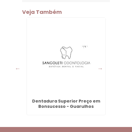
Veja Também
mpo em
Dentadura Superior Preço em
Aparel
Bonsucesso - Guarulhos