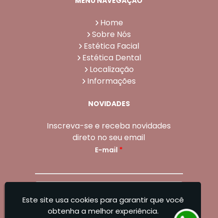
MENU NAVEGAÇÃO
Home
Sobre Nós
Estética Facial
Estética Dental
Localização
Informações
NOVIDADES
Inscreva-se e receba novidades
direto no seu email
E-mail
*
Enviar
Este site usa cookies para garantir que você
Sangoleti Odontologia - Estética Dental e
obtenha a melhor experiência.