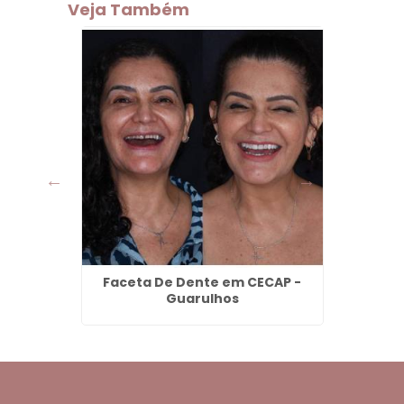
Veja Também
canço -
Faceta De Dente em CECAP -
Den
Guarulhos