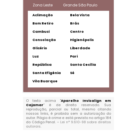
Zona Leste
Grande São Paulo
Aclimação
Bela Vista
Bom Retiro
Brás
Cambuci
Centro
Consolação
Higienópolis
Glicério
Liberdade
Luz
Pari
República
Santa Cecília
Santa Efigênia
Sé
Vila Buarque
O texto acima "
Aparelho Invisalign em
Cajamar
" é de direito reservado. Sua
reprodução, parcial ou total, mesmo citando
nossos links, é proibida sem a autorização do
autor. Plágio é crime e está previsto no artigo 184
do Código Penal. –
Lei n° 9.610-98 sobre direitos
autorais
.