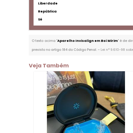
Liberdade
República
Sé
O texto acima "
Aparelho Invisalign em Boi Mirim
" é de di
previsto no artigo 184 do Código Penal. –
Lei n° 9.610-98 sob
Veja Também