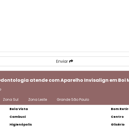
Enviar
Odontologia atende com Aparelho Invisalign em Boi 
o
Zona Sul
Zona Leste
Grande São Paulo
Bela Vista
Bom Retir
Cambuci
Centro
Higienópolis
Glicério