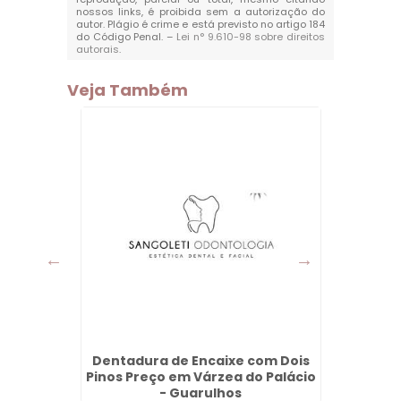
nossos links, é proibida sem a autorização do
autor. Plágio é crime e está previsto no artigo 184
do Código Penal. –
Lei n° 9.610-98 sobre direitos
autorais
.
Veja Também
na Vila
Dentadura de Encaixe com Dois
Limp
Pinos Preço em Várzea do Palácio
- Guarulhos