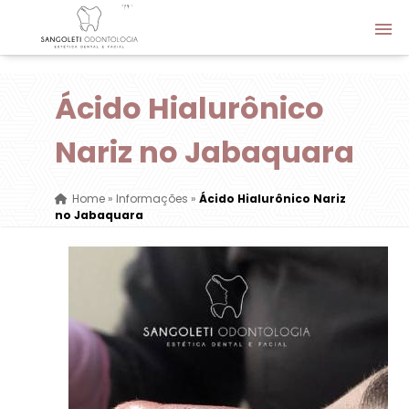
Ácido Hialurônico
Nariz no Jabaquara
Home
»
Informações
»
Ácido Hialurônico Nariz
no Jabaquara