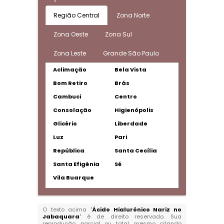
Região Central
Zona Norte
Zona Oeste
Zona Sul
Zona Leste
Grande São Paulo
Aclimação
Bela Vista
Bom Retiro
Brás
Cambuci
Centro
Consolação
Higienópolis
Glicério
Liberdade
Luz
Pari
República
Santa Cecília
Santa Efigênia
Sé
Vila Buarque
O texto acima "
Ácido Hialurônico Nariz no
Jabaquara
" é de direito reservado. Sua
reprodução, parcial ou total, mesmo citando