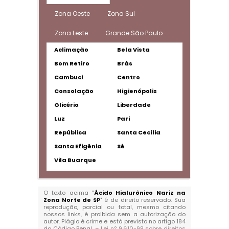
Zona Oeste
Zona Sul
Zona Leste
Grande São Paulo
Aclimação
Bela Vista
Bom Retiro
Brás
Cambuci
Centro
Consolação
Higienópolis
Glicério
Liberdade
Luz
Pari
República
Santa Cecília
Santa Efigênia
Sé
Vila Buarque
O texto acima "
Ácido Hialurônico Nariz na
Zona Norte de SP
" é de direito reservado. Sua
reprodução, parcial ou total, mesmo citando
nossos links, é proibida sem a autorização do
autor. Plágio é crime e está previsto no artigo 184
do Código Penal. –
Lei n° 9.610-98 sobre direitos