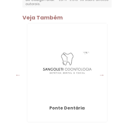
autorais
.
Veja Também
a -
Ponte Dentária
Aplicaç
I