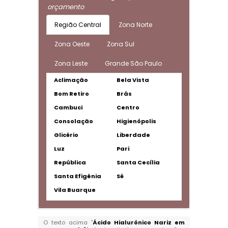
orçamento
Região Central
Zona Norte
Zona Oeste
Zona Sul
Zona Leste
Grande São Paulo
Aclimação
Bela Vista
Bom Retiro
Brás
Cambuci
Centro
Consolação
Higienópolis
Glicério
Liberdade
Luz
Pari
República
Santa Cecília
Santa Efigênia
Sé
Vila Buarque
O texto acima "
Ácido Hialurônico Nariz em