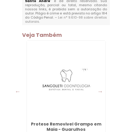
Santo André
" é de direito reservado. Sua
reprodução, parcial ou total, mesmo citando
nossos links, é proibida sem a autorização do
autor. Plágio é crime e está previsto no artigo 184
do Código Penal. –
Lei n° 9.610-98 sobre direitos
autorais
.
Veja Também
mpo em
Protese Removivel Grampo em
Prote
Maia - Guarulhos
Por