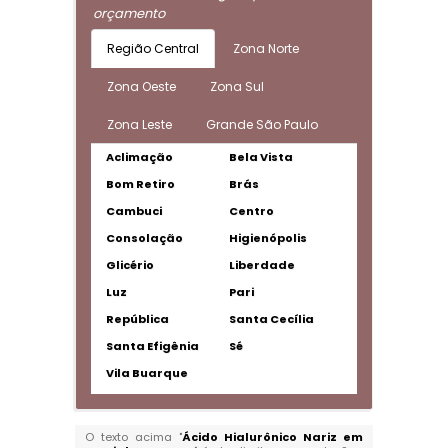
orçamento
Região Central
Zona Norte
Zona Oeste
Zona Sul
Zona Leste
Grande São Paulo
Aclimação
Bela Vista
Bom Retiro
Brás
Cambuci
Centro
Consolação
Higienópolis
Glicério
Liberdade
Luz
Pari
República
Santa Cecília
Santa Efigênia
Sé
Vila Buarque
O texto acima "
Ácido Hialurônico Nariz em