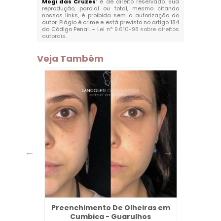
Mogi das Cruzes
" é de direito reservado. Sua
reprodução, parcial ou total, mesmo citando
nossos links, é proibida sem a autorização do
autor. Plágio é crime e está previsto no artigo 184
do Código Penal. –
Lei n° 9.610-98 sobre direitos
autorais
.
Veja Também
aleza -
Preenchimento De Olheiras em
Faceta
Cumbica - Guarulhos