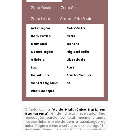
Zona Oeste
Zona Sul
Zona Leste
Grande São Paulo
Aclimação
Bela Vista
Bom Retiro
Brás
Cambuci
Centro
Consolação
Higienópolis
Glicério
Liberdade
Luz
Pari
República
Santa Cecília
Santa Efigênia
Sé
Vila Buarque
O texto acima "
Ácido Hialurônico Nariz em
Guararema
" é de direito reservado. Sua
reprodução, parcial ou total, mesmo citando
nossos links, é proibida sem a autorização do
autor. Plágio é crime e está previsto no artigo 184
do Código Penal. –
Lei n° 9.610-98 sobre direitos