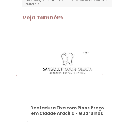
autorais
.
Veja Também
ço em
Dentadura Fixa com Pinos Preço
Bioe
s
em Cidade Aracília - Guarulhos